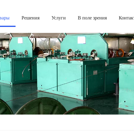
вары
Решения
Услуги
В поле зрения
Контак