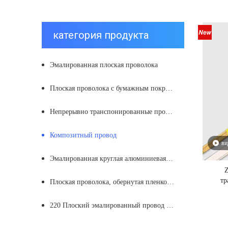
категория продукта
Эмалированная плоская проволока
Плоская проволока с бумажным покрытием
Непрерывно транспонированные проводники
Композитный провод
ви
Эмалированная круглая алюминиевая проволока
Z
тр
Плоская проволока, обернутая пленкой из нетканого материала
220 Плоский эмалированный провод с вертикальной намоткой из полиамид-имида