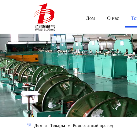
Дом
О нас
То
Дом
»
Товары
»
Композитный провод