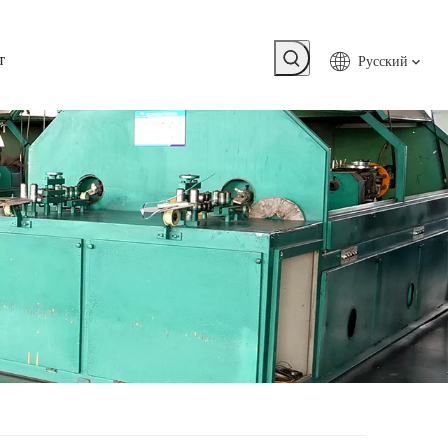
т
Pусский