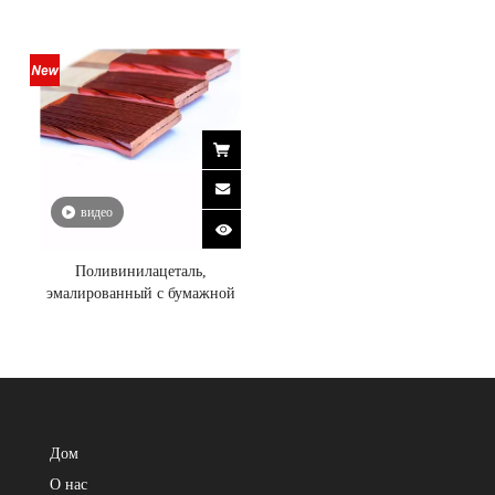
видео
Поливинилацеталь,
эмалированный с бумажной
изоляцией, непрерывно
перемещаемый проводник
Дом
О нас