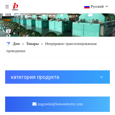
Pусский
Дом
»
Товары
»
Непрерывно транспонированные
проводники
категория продукта
jingyunfei@baiweielectric.com